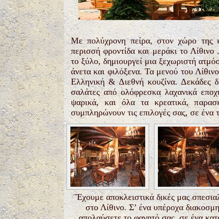
Με
πολύχρονη
πείρα, στον χώρο της
περισσή φροντίδα και μεράκι το Λίθινο 
το ξύλο, δημιουργεί μια ξεχωριστή ατμό
άνετα και φιλόξενα. Τα μενού του Λίθινο
Ελληνική & Διεθνή κουζίνα. Δεκάδες δ
σαλάτες από ολόφρεσκα λαχανικά εποχή
ψαρικά, και όλα τα κρεατικά, παρασ
συμπληρώνουν τις επιλογές σας, σε ένα τ
¨Έχουμε αποκλειστικά δικές μας σπεσιαλι
στο Λίθινο. Σ’ ένα υπέροχα διακοσμ
απολαύσετε το φαγητό σας, σε ένα κατ